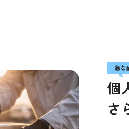
急な
個
さ