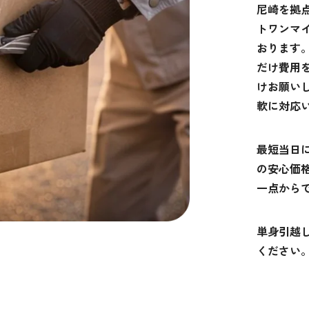
尼崎を拠
トワンマ
おります
だけ費用
けお願い
軟に対応
最短当日に
の安心価
一点から
単身引越
ください